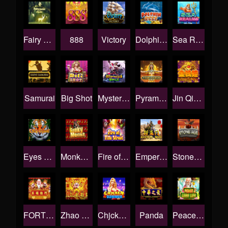
Fairy Garden
888
Victory
Dolphin Reef
Sea Realms
Samurai
Big Shot
Mysterious Witch
Pyramid Adventure
Jin Qian Wa
Eyes of Fortune
Monkey Slots
Fire of Villa Street
Emperor Gate
StoneAge
FORTUNE
Zhao Cai Jin Bao
Chjcken Djnner
Panda
Peace&Long Life