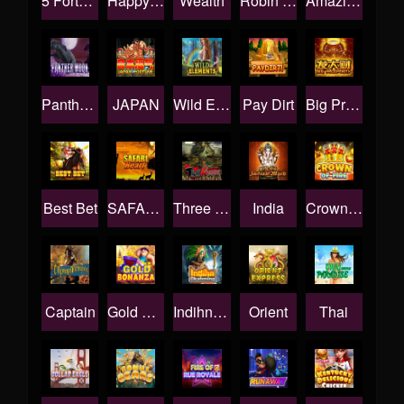
5 Fortune Dragon
Happy Lantern
Wealth
Robin Hood
Amazing Thailand
Panther Moon
JAPAN
Wild Elements
Pay Dirt
Big Prosperity
Best Bet
SAFARI Heat
Three Kingdoms
India
Crown Of Fire
Captain
Gold Bonanza
Indihn Dkehming
Orient
Thai