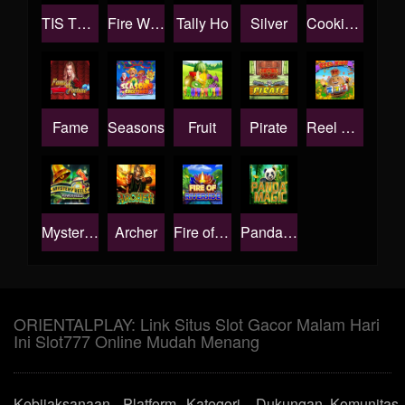
TIS The Season
Fire Wheel
Tally Ho
Silver
Cookie Pop
Fame
Seasons
Fruit
Pirate
Reel King Mega
Mystery Reels Power Reels
Archer
Fire of Riverside
Panda Magic II
ORIENTALPLAY: Link Situs Slot Gacor Malam Hari
Ini Slot777 Online Mudah Menang
Kebijaksanaan
Platform
Kategori
Dukungan
Komunitas