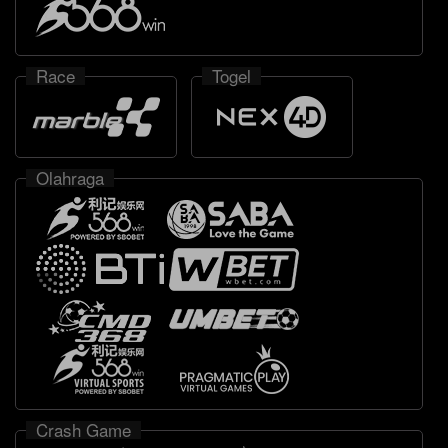
Race
Togel
Olahraga
Crash Game