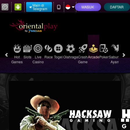
Main di
MASUK
DAFTAR
Telegram
Hot
Slots
Live
Race
Togel
Olahraga
Crash
Arcade
Poker
Sabung
Prom
Games
Casino
Game
Ayam