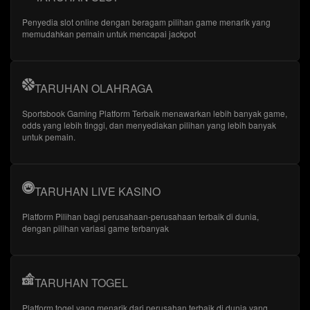
Penyedia slot online dengan beragam pilihan game menarik yang
memudahkan pemain untuk mencapai jackpot
TARUHAN OLAHRAGA
Sportsbook Gaming Platform Terbaik menawarkan lebih banyak game,
odds yang lebih tinggi, dan menyediakan pilihan yang lebih banyak
untuk pemain.
TARUHAN LIVE KASINO
Platform Pilihan bagi perusahaan-perusahaan terbaik di dunia,
dengan pilihan variasi game terbanyak
TARUHAN TOGEL
Platform togel yang menarik dari perusahan terbaik di dunia yang