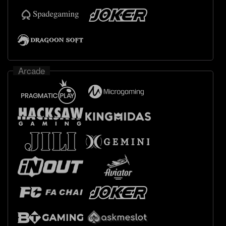
Arcade