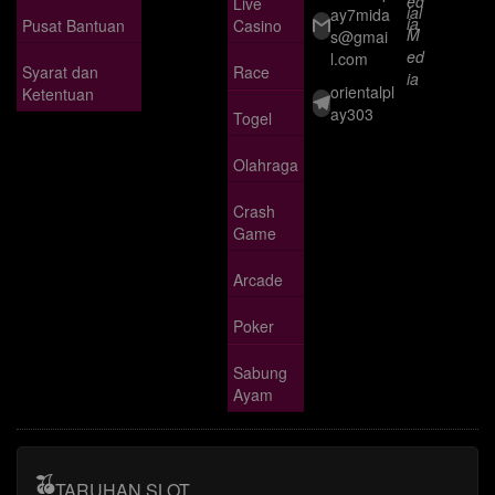
Live
ay7mida
Pusat Bantuan
Casino
s@gmai
l.com
Syarat dan
Race
orientalpl
Ketentuan
ay303
Togel
Olahraga
Crash
Game
Arcade
Poker
Sabung
Ayam
TARUHAN SLOT