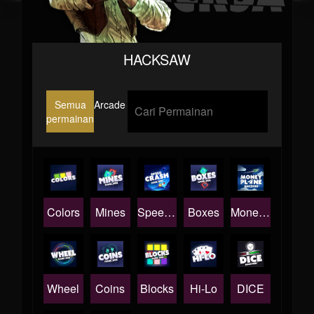
HACKSAW
Semua
Arcade
permainan
Colors
Mines
Speed Crash
Boxes
Moneyplane
Wheel
Coins
Blocks
Hi-Lo
DICE