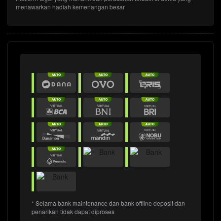
menawarkan hadiah kemenangan besar
* Selama bank maintenance dan bank offline deposit dan
penarikan tidak dapat diproses