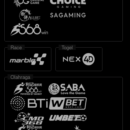
Race
Togel
Olahraga