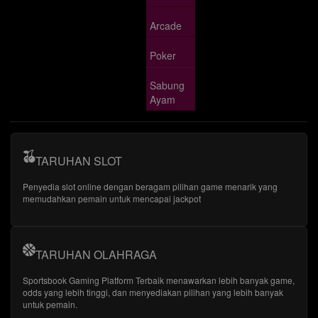
Arcade
Poker
Sabung
Ayam
TARUHAN SLOT
Penyedia slot online dengan beragam pilihan game menarik yang
memudahkan pemain untuk mencapai jackpot
TARUHAN OLAHRAGA
Sportsbook Gaming Platform Terbaik menawarkan lebih banyak game,
odds yang lebih tinggi, dan menyediakan pilihan yang lebih banyak
untuk pemain.