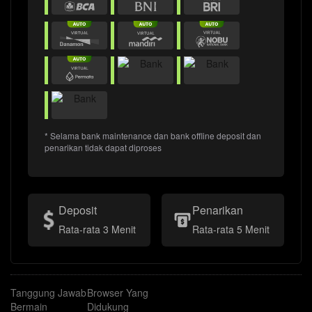
* Selama bank maintenance dan bank offline deposit dan
penarikan tidak dapat diproses
Deposit
Penarikan
Rata-rata 3 Menit
Rata-rata 5 Menit
Tanggung Jawab
Browser Yang
Bermain
Didukung