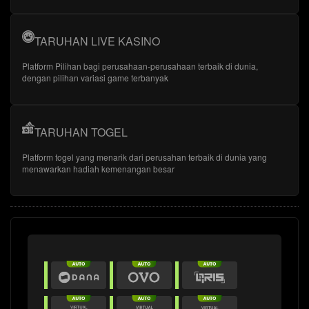
TARUHAN LIVE KASINO
Platform Pilihan bagi perusahaan-perusahaan terbaik di dunia,
dengan pilihan variasi game terbanyak
TARUHAN TOGEL
Platform togel yang menarik dari perusahan terbaik di dunia yang
menawarkan hadiah kemenangan besar