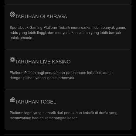
TARUHAN OLAHRAGA
Sportsbook Gaming Platform Terbaik menawarkan lebih banyak game,
odds yang lebih tinggi, dan menyediakan pilihan yang lebih banyak
untuk pemain.
TARUHAN LIVE KASINO
Platform Pilihan bagi perusahaan-perusahaan terbaik di dunia,
dengan pilihan variasi game terbanyak
TARUHAN TOGEL
Platform togel yang menarik dari perusahan terbaik di dunia yang
menawarkan hadiah kemenangan besar