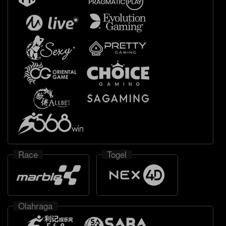
Race
Togel
Olahraga