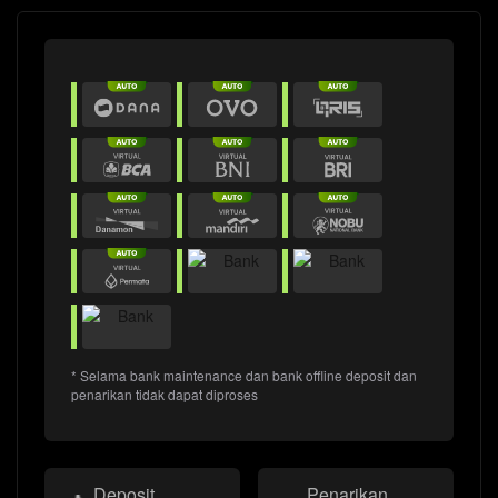
* Selama bank maintenance dan bank offline deposit dan
penarikan tidak dapat diproses
Deposit
Penarikan